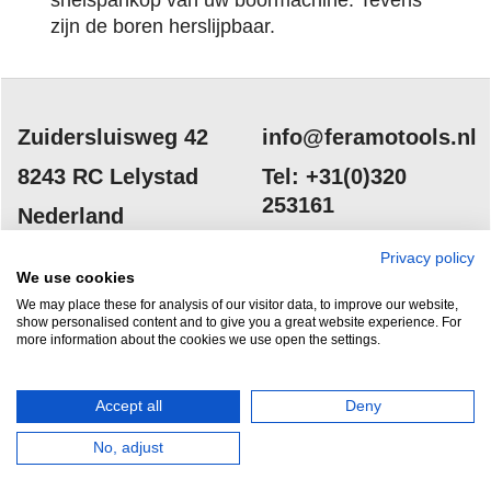
snelspankop van uw boormachine. Tevens
zijn de boren herslijpbaar.
Zuidersluisweg 42
info@feramotools.nl
8243 RC Lelystad
Tel: +31(0)320
253161
Nederland
Privacy policy
We use cookies
We may place these for analysis of our visitor data, to improve our website,
show personalised content and to give you a great website experience. For
more information about the cookies we use open the settings.
HERROEPINGSKNOP
Accept all
Deny
No, adjust
Webwinkel gemaakt met
ShopFactory webwinkel
software.