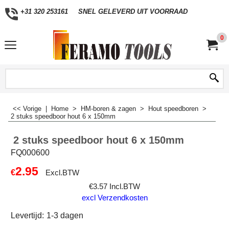
+31 320 253161
SNEL GELEVERD UIT VOORRAAD
0
<< Vorige
|
Home
>
HM-boren & zagen
>
Hout speedboren
>
2 stuks speedboor hout 6 x 150mm
2 stuks speedboor hout 6 x 150mm
FQ000600
2.95
€
Excl.BTW
€
3.57
Incl.BTW
excl Verzendkosten
Levertijd:
1-3 dagen