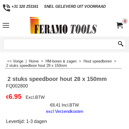
+31 320 253161
SNEL GELEVERD UIT VOORRAAD
0
<< Vorige
|
Home
>
HM-boren & zagen
>
Hout speedboren
>
2 stuks speedboor hout 28 x 150mm
2 stuks speedboor hout 28 x 150mm
FQ002800
6.95
€
Excl.BTW
€
8.41
Incl.BTW
excl Verzendkosten
Levertijd:
1-3 dagen