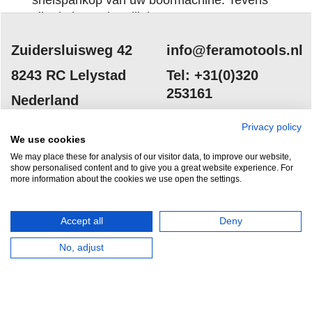
snelspankop van uw boormachine. Tevens
zijn de boren herslijpbaar.
Zuidersluisweg 42
info@feramotools.nl
8243 RC Lelystad
Tel: +31(0)320
Privacy policy
253161
Nederland
We use cookies
We may place these for analysis of our visitor data, to improve our website,
show personalised content and to give you a great website experience. For
more information about the cookies we use open the settings.
Accept all
Deny
HERROEPINGSKNOP
No, adjust
Webwinkel gemaakt met
ShopFactory webwinkel
software.