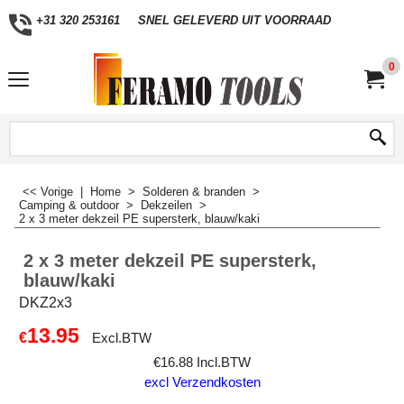
+31 320 253161
SNEL GELEVERD UIT VOORRAAD
0
<< Vorige
|
Home
>
Solderen & branden
>
Camping & outdoor
>
Dekzeilen
>
2 x 3 meter dekzeil PE supersterk, blauw/kaki
2 x 3 meter dekzeil PE supersterk,
blauw/kaki
DKZ2x3
13.95
€
Excl.BTW
€
16.88
Incl.BTW
excl Verzendkosten