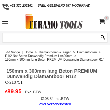
+31 320 253161
SNEL GELEVERD UIT VOORRAAD
0
<< Vorige
|
Home
>
Diamantboren & zagen
>
Diamantboren
>
R1/2 Nat Beton Dunwandig Premium L=400mm
>
150mm x 300mm lang Beton PREMIUM Dunwandig Diamantboor R1/2
150mm x 300mm lang Beton PREMIUM
Dunwandig Diamantboor R1/2
C-210751
89.95
€
Excl.BTW
€
108.84
Incl.BTW
excl Verzendkosten