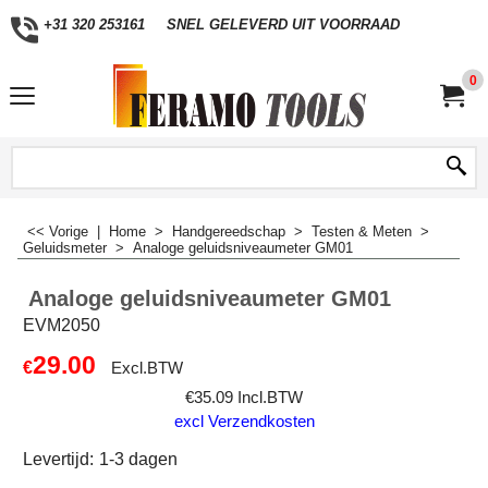
+31 320 253161
SNEL GELEVERD UIT VOORRAAD
0
<< Vorige
|
Home
>
Handgereedschap
>
Testen & Meten
>
Geluidsmeter
>
Analoge geluidsniveaumeter GM01
Analoge geluidsniveaumeter GM01
EVM2050
29.00
€
Excl.BTW
€
35.09
Incl.BTW
excl Verzendkosten
Levertijd:
1-3 dagen