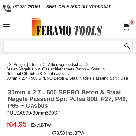
+31 320 253161
SNEL GELEVERD UIT VOORRAAD
0
<< Vorige
|
Home
>
Afbouwgereedschap
>
Stalen Nagels t.b.v. Gas schiethamers Beton & Staal
>
Normaal C6 Beton & Staal nagels
>
30mm x 2.7 - 500 SPERO Beton & Staal Nagels Passend Spit Pulsa 800
30mm x 2.7 - 500 SPERO Beton & Staal
Nagels Passend Spit Pulsa 800, P27, P40,
P65 + Gasbus
PULSA800-30mm500ST
64.95
€
Excl.BTW
€
78.59
Incl.BTW