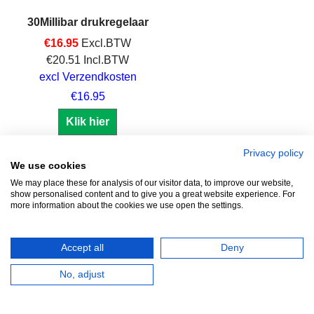
30Millibar drukregelaar
€
16.95
Excl.BTW
€
20.51
Incl.BTW
excl Verzendkosten
€16.95
Klik hier
Privacy policy
We use cookies
We may place these for analysis of our visitor data, to improve our website,
show personalised content and to give you a great website experience. For
Zuidersluisweg 42
info@feramotools.nl
more information about the cookies we use open the settings.
8243 RC Lelystad
Tel: +31(0)320
253161
Nederland
Accept all
Deny
No, adjust