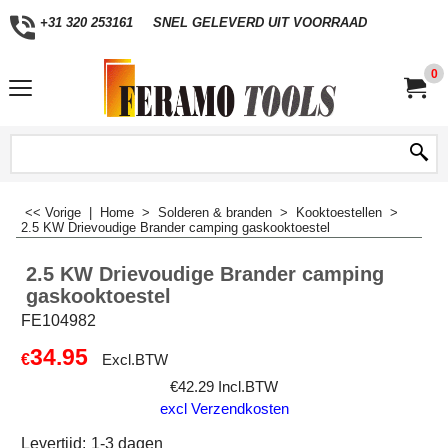
+31 320 253161
SNEL GELEVERD UIT VOORRAAD
0
<< Vorige
|
Home
>
Solderen & branden
>
Kooktoestellen
>
2.5 KW Drievoudige Brander camping gaskooktoestel
2.5 KW Drievoudige Brander camping
gaskooktoestel
FE104982
34.95
€
Excl.BTW
€
42.29
Incl.BTW
excl Verzendkosten
Levertijd:
1-3 dagen