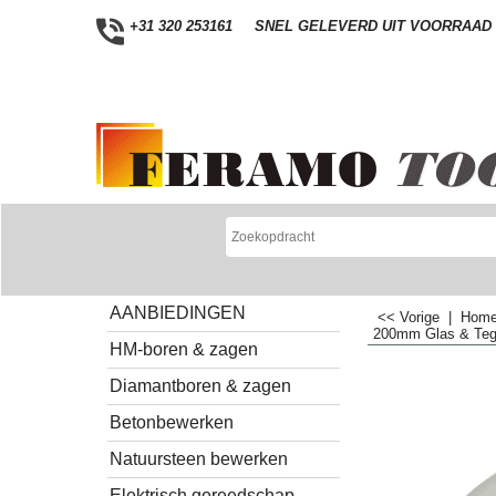
+31 320 253161
SNEL GELEVERD UIT VOORRAAD
AANBIEDINGEN
<< Vorige
|
Hom
200mm Glas & Teg
HM-boren & zagen
Diamantboren & zagen
Betonbewerken
Natuursteen bewerken
Elektrisch gereedschap