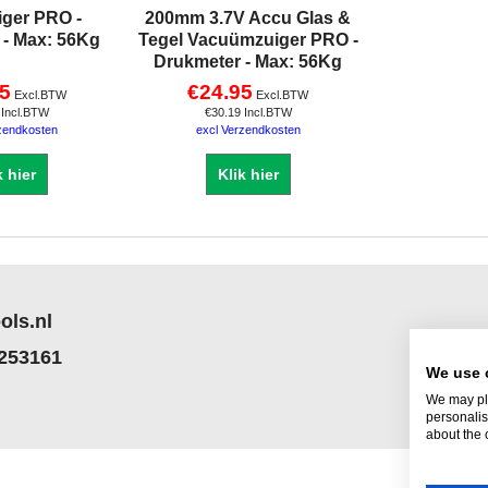
ger PRO -
200mm 3.7V Accu Glas &
 - Max: 56Kg
Tegel Vacuümzuiger PRO -
Drukmeter - Max: 56Kg
5
€
24.95
Excl.BTW
Excl.BTW
Incl.BTW
€
30.19
Incl.BTW
zendkosten
excl Verzendkosten
k hier
Klik hier
ols.nl
 253161
We use 
We may pla
personalis
about the 