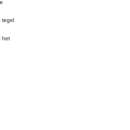
de
 tegel
d het