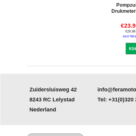
Pompzui
Drukmeter
€
23.9
€
28.98
excl Ver
Kli
Zuidersluisweg 42
info@feramoto
8243 RC Lelystad
Tel: +31(0)320
Nederland