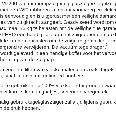
P200 vacuümpompzuiger cq glaszuiger/ tegelzuige
 met een WIT rubberen zuigplaat voor veeg en vlekvr
is eenvoudig en is uitgerust met een veiligheidsmar
rlies van zuigkracht aangeeft. Geadviseerd wordt om
maximaal 56 kg te belasten om de veiligheid te gara
SPERO een handig lipje aan het zuigrubber gemaak
uk te kunnen ontlasten om de zuignap gemakkelijk v
ergrond te verwijderen. De vacuüm tegeldrager /
 wordt geleverd in een handige koffer voor het vervo
cherming van de zuignap.
n voor het liften van vlakke materialen zoals: tegels,
, staal, aluminium, gefineerd hout etc..
kel te gebruiken op 100% vlakke ondergronden waarb
niet kan lekken op gaatjes, scheuren, voegen etc..
ig gebruik tegel/glaszuiger zal altijd tijdens gebrui
n de druk hebben.