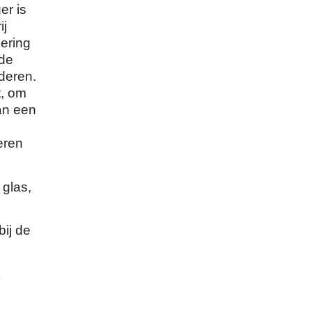
r is
ij
kering
 de
nderen.
t, om
an een
eren
 glas,
ij de
k