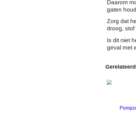
Daarom moet
gaten hou
Zorg dat h
droog, stof 
Is dit niet 
geval met 
Gerelateer