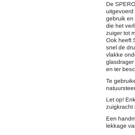
De SPERO V
uitgevoerd
gebruik en 
die het ve
zuiger tot 
Ook heeft 
snel de dr
vlakke ond
glasdrager
en ter bes
Te gebruike
natuursteen
Let op! En
zuigkracht 
Een handmat
lekkage va