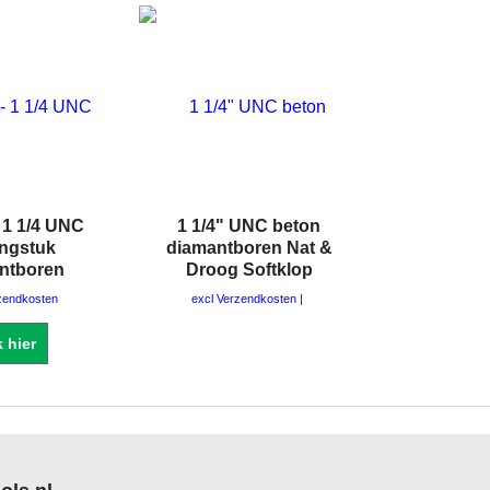
 1 1/4 UNC
1 1/4" UNC beton
engstuk
diamantboren Nat &
ntboren
Droog Softklop
zendkosten
excl Verzendkosten
k hier