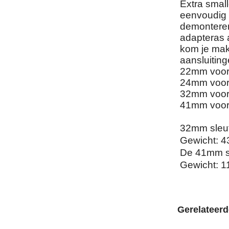
Extra smal
eenvoudig 
demontere
adapteras a
kom je mak
aansluiting
22mm voor
24mm voor
32mm voor
41mm voor
32mm sleute
Gewicht: 
De 41mm sle
Gewicht: 
Gerelateer