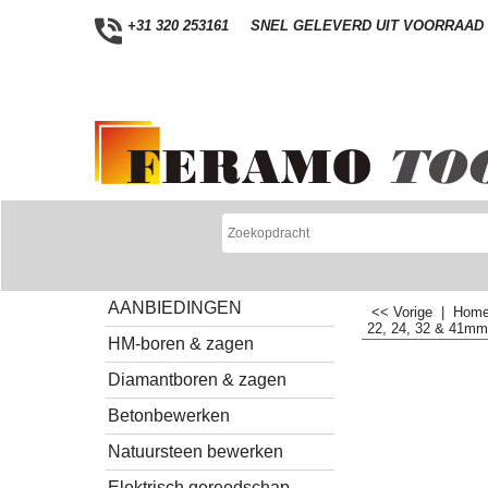
+31 320 253161
SNEL GELEVERD UIT VOORRAAD
AANBIEDINGEN
<< Vorige
|
Hom
22, 24, 32 & 41mm
HM-boren & zagen
Diamantboren & zagen
Betonbewerken
Natuursteen bewerken
Elektrisch gereedschap