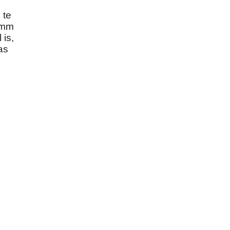
 te
4mm
 is,
as