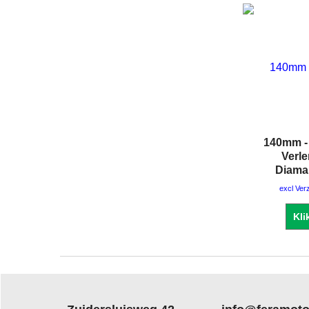
140mm -
Verl
Diama
excl Ver
Kli