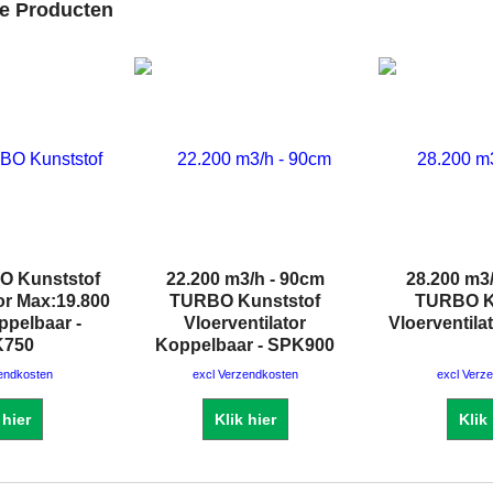
de Producten
O Kunststof
22.200 m3/h - 90cm
28.200 m3
tor Max:19.800
TURBO Kunststof
TURBO K
ppelbaar -
Vloerventilator
Vloerventil
K750
Koppelbaar - SPK900
zendkosten
excl Verzendkosten
excl Verz
 hier
Klik hier
Klik