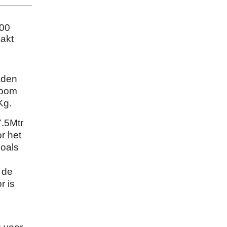
000
akt
.
aden
room
Kg.
7.5Mtr
r het
zoals
 de
r is