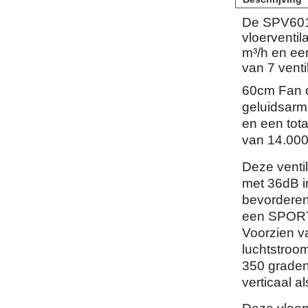
De SPV601 
vloerventi
m³/h en ee
van 7 venti
60cm Fan d
geluidsarm
en een tot
van 14.000
Deze ventil
met 36dB i
bevorderen 
een SPORTS
Voorzien v
luchtstroom
350 graden
verticaal al