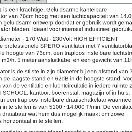
is een krachtige, Geluidsarme kantelbare
lator van 76cm hoog met een luchtcapaciteit van 14.
n geluidsarm ontwerp doordat er gebruik wordt gema
lator bladen. Ideaal voor intensief industrieel gebruik
iameter - 170 Watt - 230Volt HIGH EFFICIENT
e professionele SPERO ventilator met 7 ventilatorbl
ale hoogte van 76cm, een traploos instelbare luchtst
 m3/h. 5 meter aansluitkabel en een gewicht van 11
ator is de stilste in zijn diameter bij een afstand van 
n de laagste stand en 62dB in de hoogste stand. Voo
van de ventilatie en luchtcirculatie in iedere ruimte 
CHOOL, kantoor, boerenstal, magazijn of in huis.
an een traploos instelbare draaischakelaar waarmee
 in te stellen is van 5100 ~14.000 T/min. De ventilato
 draaibaar wat hem dus mogelijk maakt om zowel
s horizontaal in te stellen.