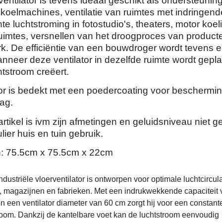
entilator is tevens ideaal geschikt als ondersteunin
 koelmachines, ventilatie van ruimtes met indringend
hte luchtstroming in fotostudio's, theaters, motor koel
ruimtes, versnellen van het droogproces van product
rk. De efficiëntie van een bouwdroger wordt tevens 
nneer deze ventilator in dezelfde ruimte wordt gepla
tstroom creëert.
tor is bedekt met een poedercoating voor beschermi
ag.
 artikel is ivm zijn afmetingen en geluidsniveau niet g
lier huis en tuin gebruik.
: 75.5cm x 75.5cm x 22cm
ustriële vloerventilator is ontworpen voor optimale luchtcircula
, magazijnen en fabrieken. Met een indrukwekkende capaciteit 
n een ventilator diameter van 60 cm zorgt hij voor een constant
troom. Dankzij de kantelbare voet kan de luchtstroom eenvoudig