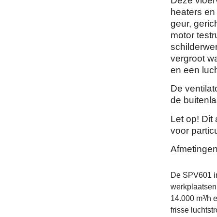
Deze vloerv
heaters en
geur, geric
motor test
schilderwe
vergroot wa
en een luch
De ventila
de buitenla
Let op! Dit
voor particu
Afmetingen
De SPV601 ind
werkplaatsen
14.000 m³/h e
frisse luchts