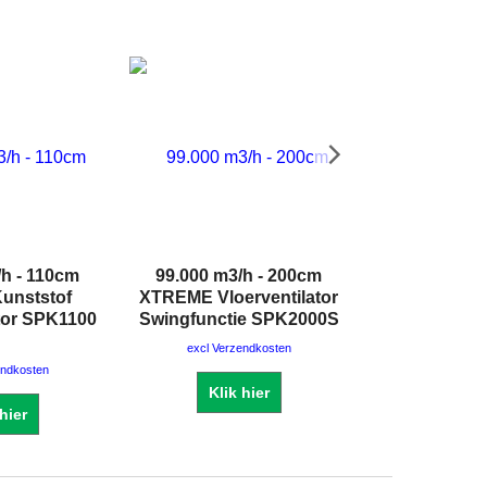
/h - 110cm
99.000 m3/h - 200cm
90 liter Bo
unststof
XTREME Vloerventilator
Ontvocht
ator SPK1100
Swingfunctie SPK2000S
afvoerslang
excl Verzendkosten
excl Verze
endkosten
Klik hier
Klik 
 hier