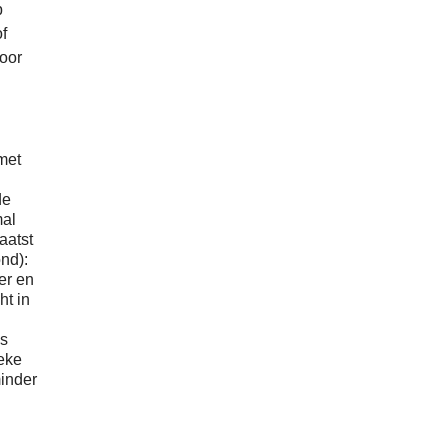
p
of
oor
 met
de
mal
aatst
nd):
er en
ht in
.
ns
ieke
minder