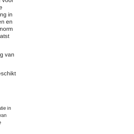
g voor
e
ing in
en en
enorm
atst
ng van
eschikt
tie in
van
e