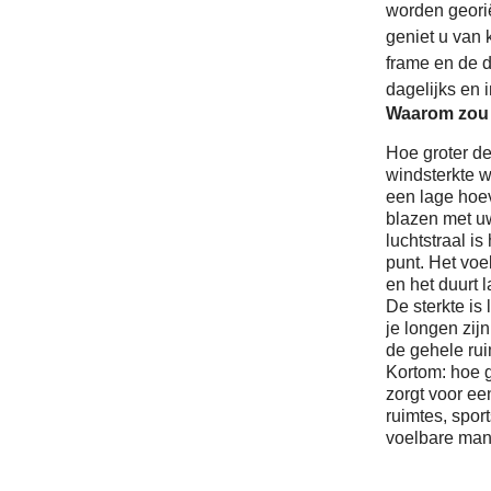
worden geori
geniet u van 
frame en de d
dagelijks en i
Waarom zou i
Hoe groter de
windsterkte w
een lage hoev
blazen met uw
luchtstraal i
punt. Het voel
en het duurt 
De sterkte is
je longen zijn
de gehele ruim
Kortom: hoe g
zorgt voor ee
ruimtes, spor
voelbare mani