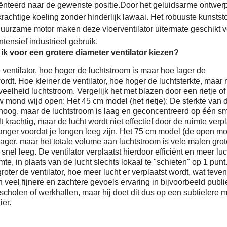
ënteerd naar de gewenste positie.Door het geluidsarme ontwer
krachtige koeling zonder hinderlijk lawaai. Het robuuste kunstst
uurzame motor maken deze vloerventilator uitermate geschikt v
ntensief industrieel gebruik.
k voor een grotere diameter ventilator kiezen?
 ventilator, hoe hoger de luchtstroom is maar hoe lager de
ordt. Hoe kleiner de ventilator, hoe hoger de luchtsterkte, maar
eelheid luchtstroom. Vergelijk het met blazen door een rietje of
 mond wijd open: Het 45 cm model (het rietje): De sterkte van 
s hoog, maar de luchtstroom is laag en geconcentreerd op één s
t krachtig, maar de lucht wordt niet effectief door de ruimte verpl
langer voordat je longen leeg zijn. Het 75 cm model (de open mo
 lager, maar het totale volume aan luchtstroom is vele malen grot
 snel leeg. De ventilator verplaatst hierdoor efficiënt en meer luc
te, in plaats van de lucht slechts lokaal te "schieten" op 1 punt
roter de ventilator, hoe meer lucht er verplaatst wordt, wat teve
n veel fijnere en zachtere gevoels ervaring in bijvoorbeeld publ
tscholen of werkhallen, maar hij doet dit dus op een subtielere 
er.