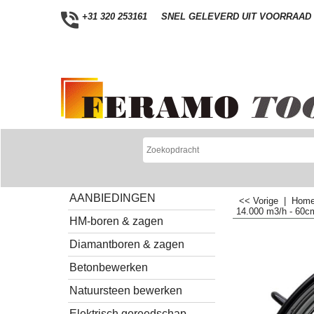
+31 320 253161
SNEL GELEVERD UIT VOORRAAD
AANBIEDINGEN
<< Vorige
|
Hom
14.000 m3/h - 60cm
HM-boren & zagen
Diamantboren & zagen
Betonbewerken
Natuursteen bewerken
Elektrisch gereedschap