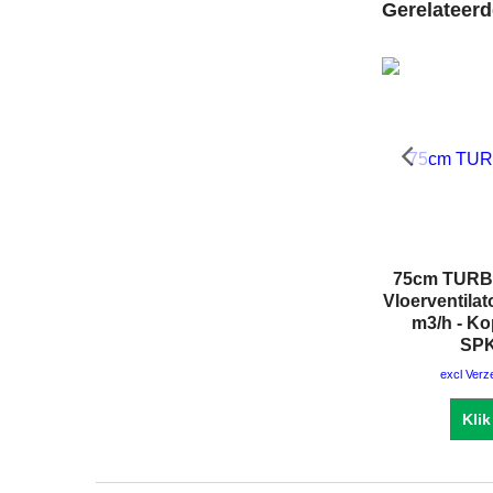
Gerelateer
75cm TURB
Vloerventila
m3/h - Ko
SP
excl Ver
Klik