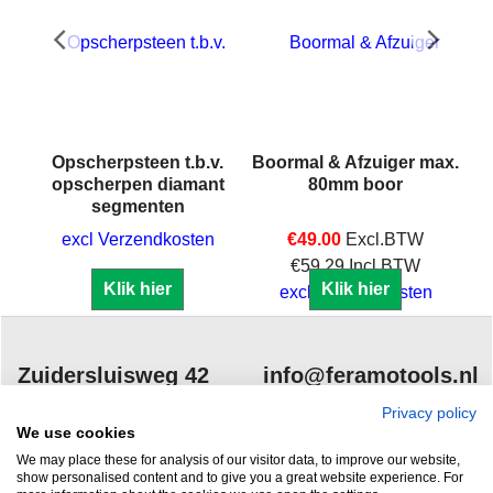
Opscherpsteen t.b.v.
Boormal & Afzuiger max.
opscherpen diamant
80mm boor
segmenten
excl Verzendkosten
€
49.00
Excl.BTW
€
59.29
Incl.BTW
Klik hier
Klik hier
excl Verzendkosten
Zuidersluisweg 42
info@feramotools.nl
8243 RC Lelystad
Tel: +31(0)320
Privacy policy
We use cookies
253161
Nederland
We may place these for analysis of our visitor data, to improve our website,
show personalised content and to give you a great website experience. For