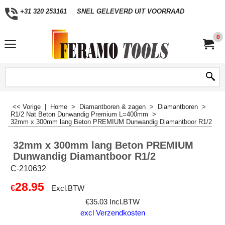
+31 320 253161
SNEL GELEVERD UIT VOORRAAD
0
<< Vorige
|
Home
>
Diamantboren & zagen
>
Diamantboren
>
R1/2 Nat Beton Dunwandig Premium L=400mm
>
32mm x 300mm lang Beton PREMIUM Dunwandig Diamantboor R1/2
32mm x 300mm lang Beton PREMIUM
Dunwandig Diamantboor R1/2
C-210632
28.95
€
Excl.BTW
€
35.03
Incl.BTW
excl Verzendkosten