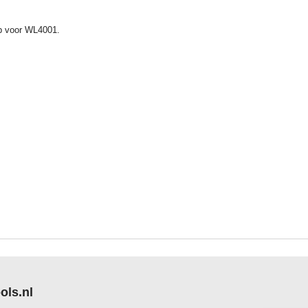
p voor WL4001.
ols.nl