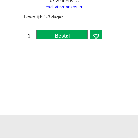
€
7.20
Incl.BTW
excl Verzendkosten
Levertijd:
1-3 dagen
Bestel