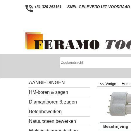
+31 320 253161
SNEL GELEVERD UIT VOORRAAD
AANBIEDINGEN
<< Vorige
|
Hom
HM-boren & zagen
Diamantboren & zagen
Betonbewerken
Natuursteen bewerken
Beschrijving
Elektrisch gereedschap