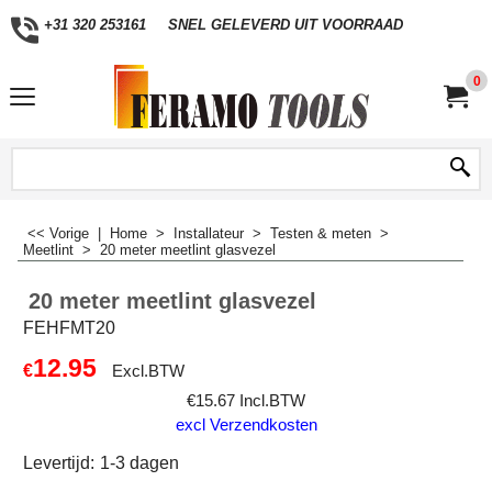
+31 320 253161
SNEL GELEVERD UIT VOORRAAD
0
<< Vorige
|
Home
>
Installateur
>
Testen & meten
>
Meetlint
>
20 meter meetlint glasvezel
20 meter meetlint glasvezel
FEHFMT20
12.95
€
Excl.BTW
€
15.67
Incl.BTW
excl Verzendkosten
Levertijd:
1-3 dagen