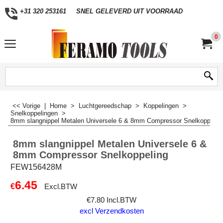
+31 320 253161
SNEL GELEVERD UIT VOORRAAD
0
<< Vorige
|
Home
>
Luchtgereedschap
>
Koppelingen
>
Snelkoppelingen
>
8mm slangnippel Metalen Universele 6 & 8mm Compressor Snelkoppelin
8mm slangnippel Metalen Universele 6 &
8mm Compressor Snelkoppeling
FEW156428M
6.45
€
Excl.BTW
€
7.80
Incl.BTW
excl Verzendkosten