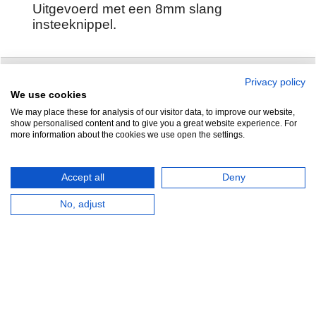
Uitgevoerd met een 8mm slang
insteeknippel.
Privacy policy
Zuidersluisweg 42
info@feramotools.nl
We use cookies
We may place these for analysis of our visitor data, to improve our website,
8243 RC Lelystad
Tel: +31(0)320
show personalised content and to give you a great website experience. For
more information about the cookies we use open the settings.
253161
Nederland
Accept all
Deny
No, adjust
HERROEPINGSKNOP
Webwinkel gemaakt met
ShopFactory webwinkel