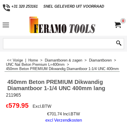
+31 320 253161
SNEL GELEVERD UIT VOORRAAD
0
<< Vorige
|
Home
>
Diamantboren & zagen
>
Diamantboren
>
UNC Nat Beton Premium L=400mm
>
450mm Beton PREMIUM Dikwandig Diamantboor 1-1/4 UNC 400mm lang
450mm Beton PREMIUM Dikwandig
Diamantboor 1-1/4 UNC 400mm lang
211965
579.95
€
Excl.BTW
€
701.74
Incl.BTW
excl Verzendkosten