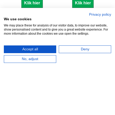
Klik hier
Klik hier
Privacy policy
We use cookies
We may place these for analysis of our visitor data, to improve our website,
show personalised content and to give you a great website experience. For
Zuidersluisweg 42
info@feramotools.nl
more information about the cookies we use open the settings.
8243 RC Lelystad
Tel: +31(0)320
253161
Nederland
Accept all
Deny
No, adjust
HERROEPINGSKNOP
Webwinkel gemaakt met
ShopFactory webwinkel
software.