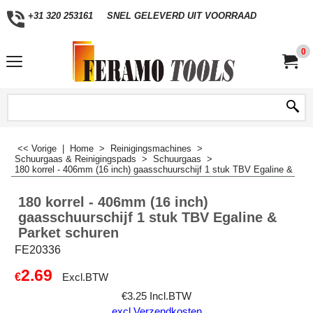
+31 320 253161
SNEL GELEVERD UIT VOORRAAD
0
<< Vorige
|
Home
>
Reinigingsmachines
>
Schuurgaas & Reinigingspads
>
Schuurgaas
>
180 korrel - 406mm (16 inch) gaasschuurschijf 1 stuk TBV Egaline & Par
180 korrel - 406mm (16 inch)
gaasschuurschijf 1 stuk TBV Egaline &
Parket schuren
FE20336
2.69
€
Excl.BTW
€
3.25
Incl.BTW
excl Verzendkosten