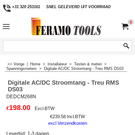
+31 320 253161
SNEL GELEVERD UIT VOORRAAD
0
<< Vorige
|
Home
>
Installateur
>
Testen & meten
>
Spanningsmeters
>
Digitale AC/DC Stroomtang - Treu RMS DS03
Digitale AC/DC Stroomtang - Treu RMS
DS03
DEDCM268N
198.00
€
Excl.BTW
€
239.58
Incl.BTW
excl Verzendkosten
Levertijd:
1-3 dagen