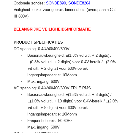
Optionele sondes:
SONDE890
,
SONDE8264
Veiligheid: enkel voor gebruik binnenshuis (overspannin Cat.
III 600V)
BELANGRIJKE VEILIGHEIDSINFORMATIE
PRODUCT SPECIFICATIES
DC spanning: 0.4/4/40/400/600V
·
Basisnauwkeurigheid: ±(1.5% vd uitl. + 2 digits) /
±(0.8% vd uitl. + 2 digits) voor 0.4V-bereik / ±(2.0%
vd uitl. + 2 digits) voor 600V-bereik
·
Ingangsimpedantie: 10Mohm
·
Max. ingang: 600V
AC spanning: 0.4/4/40/400/600V TRUE RMS
·
Basisnauwkeurigheid: ±(1.5% vd uitl. + 8 digits) /
±(1.0% vd uitl. + 10 digits) voor 0.4V-bereik / ±(2.0%
vd uitl. + 8 digits) voor 600V-bereik
·
Ingangsimpedantie: 10Mohm
·
Frequentiebereik: 50-60Hz
·
Max. ingang: 600V