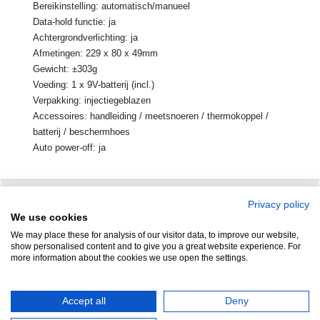
Bereikinstelling: automatisch/manueel
Data-hold functie: ja
Achtergrondverlichting: ja
Afmetingen: 229 x 80 x 49mm
Gewicht: ±303g
Voeding: 1 x 9V-batterij (incl.)
Verpakking: injectiegeblazen
Accessoires: handleiding / meetsnoeren / thermokoppel /
batterij / beschermhoes
Auto power-off: ja
Privacy policy
Zuidersluisweg 42
info@feramotools.nl
We use cookies
We may place these for analysis of our visitor data, to improve our website,
8243 RC Lelystad
Tel: +31(0)320
show personalised content and to give you a great website experience. For
more information about the cookies we use open the settings.
253161
Nederland
Accept all
Deny