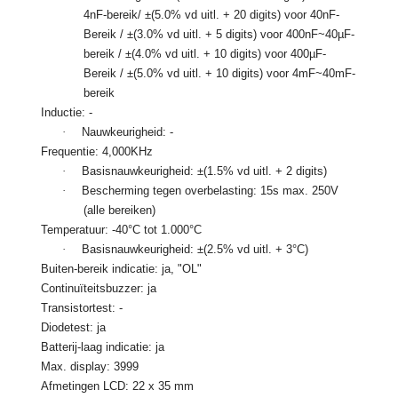
4nF-bereik/ ±(5.0% vd uitl. + 20 digits) voor 40nF-
Bereik / ±(3.0% vd uitl. + 5 digits) voor 400nF~40µF-
bereik / ±(4.0% vd uitl. + 10 digits) voor 400µF-
Bereik / ±(5.0% vd uitl. + 10 digits) voor 4mF~40mF-
bereik
Inductie: -
·
Nauwkeurigheid: -
Frequentie: 4,000KHz
·
Basisnauwkeurigheid: ±(1.5% vd uitl. + 2 digits)
·
Bescherming tegen overbelasting: 15s max. 250V
(alle bereiken)
Temperatuur: -40°C tot 1.000°C
·
Basisnauwkeurigheid: ±(2.5% vd uitl. + 3°C)
Buiten-bereik indicatie: ja, "OL"
Continuïteitsbuzzer: ja
Transistortest: -
Diodetest: ja
Batterij-laag indicatie: ja
Max. display: 3999
Afmetingen LCD: 22 x 35 mm