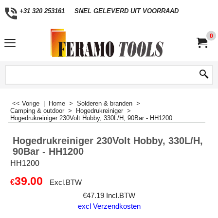
+31 320 253161
SNEL GELEVERD UIT VOORRAAD
0
<< Vorige
|
Home
>
Solderen & branden
>
Camping & outdoor
>
Hogedrukreiniger
>
Hogedrukreiniger 230Volt Hobby, 330L/H, 90Bar - HH1200
Hogedrukreiniger 230Volt Hobby, 330L/H,
90Bar - HH1200
HH1200
39.00
€
Excl.BTW
€
47.19
Incl.BTW
excl Verzendkosten