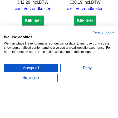
€
42.29
Incl.BTW
€
30.19
Incl.BTW
excl Verzendkosten
excl Verzendkosten
Klik hier
Klik hier
Privacy policy
We use cookies
We may place these for analysis of our visitor data, to improve our website,
show personalised content and to give you a great website experience. For
Zuidersluisweg 42
info@feramotools.nl
more information about the cookies we use open the settings.
8243 RC Lelystad
Tel: +31(0)320
253161
Nederland
Accept all
Deny
No, adjust
HERROEPINGSKNOP