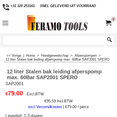
+31 320 253161
SNEL GELEVERD UIT VOORRAAD
0
<< Vorige
|
Home
>
Handgereedschap
>
Afperspompen
>
12 liter Stalen bak leiding afperspomp max. 60Bar SAP2001 SPERO
12 liter Stalen bak leiding afperspomp
max. 60Bar SAP2001 SPERO
SAP2001
79.00
€
Excl.BTW
€
95.59
Incl.BTW
excl Verzendkosten
€79.00
/ piece
Levertijd:
1-3 dagen