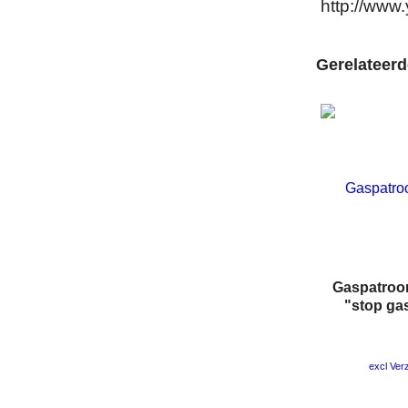
http://ww
Gerelateer
Gaspatroon
"stop ga
excl Ver