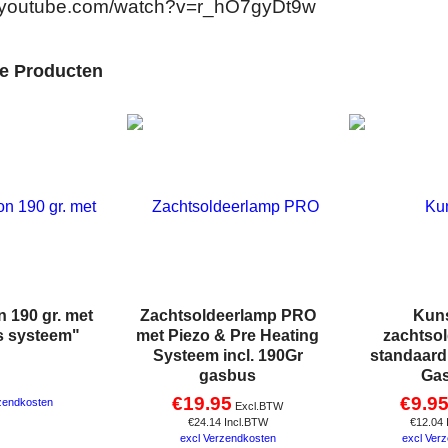
w.youtube.com/watch?v=r_hO7gyDt9w
de Producten
 190 gr. met
Zachtsoldeerlamp PRO
Kuns
s systeem"
met Piezo & Pre Heating
zachtso
Systeem incl. 190Gr
standaard 
gasbus
Ga
€
19.95
€
9.9
zendkosten
Excl.BTW
€
24.14
Incl.BTW
€
12.04
excl Verzendkosten
excl Ver