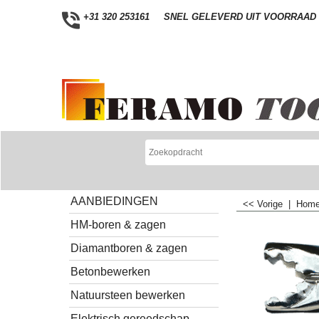
+31 320 253161
SNEL GELEVERD UIT VOORRAAD
AANBIEDINGEN
<< Vorige
|
Hom
HM-boren & zagen
Diamantboren & zagen
Betonbewerken
Natuursteen bewerken
Elektrisch gereedschap