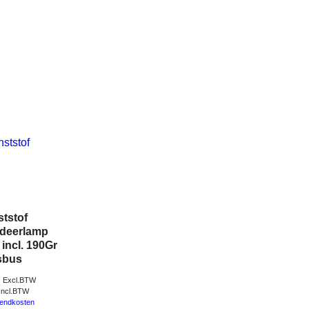
tstof
ldeerlamp
incl. 190Gr
sbus
5
Excl.BTW
Incl.BTW
zendkosten