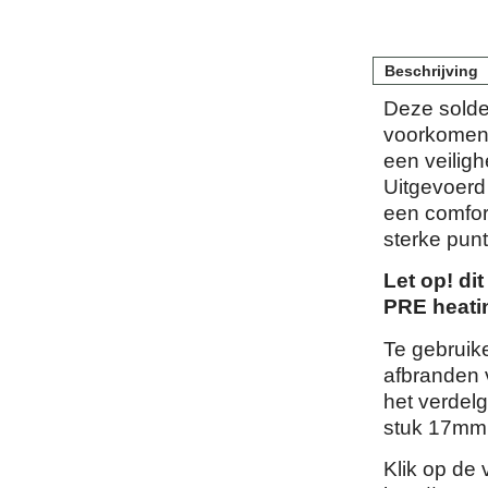
Beschrijving
Deze solde
voorkomend
een veilig
Uitgevoerd
een comfor
sterke punt
Let op! di
PRE heati
Te gebruike
afbranden 
het verdelg
stuk 17mm 
Klik op de 