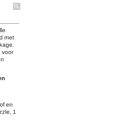
lle
d met
kkage.
 voor
en
en
of en
zzle, 1