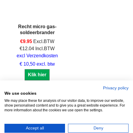
Recht micro gas-
soldeerbrander
€
9.95
Excl.BTW
€
12.04
Incl.BTW
excl Verzendkosten
€ 10,50 excl. btw
Klik hier
Privacy policy
We use cookies
We may place these for analysis of our visitor data, to improve our website,
show personalised content and to give you a great website experience. For
Zuidersluisweg 42
info@feramotools.nl
more information about the cookies we use open the settings.
8243 RC Lelystad
Tel: +31(0)320
253161
Nederland
Accept all
Deny