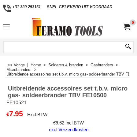
+31 320 253161
SNEL GELEVERD UIT VOORRAAD
0
<< Vorige
|
Home
>
Solderen & branden
>
Gasbranders
>
Microbranders
>
Uitbreidende accessoires set t.b.v. micro gas- soldeerbrander TBV FE10
Uitbreidende accessoires set t.b.v. micro
gas- soldeerbrander TBV FE10500
FE10521
7.95
€
Excl.BTW
€
9.62
Incl.BTW
excl Verzendkosten