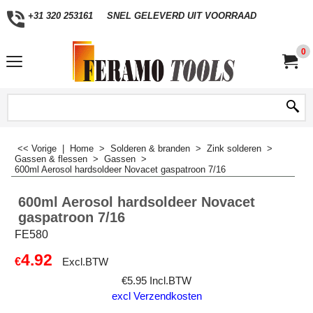
+31 320 253161
SNEL GELEVERD UIT VOORRAAD
0
<< Vorige
|
Home
>
Solderen & branden
>
Zink solderen
>
Gassen & flessen
>
Gassen
>
600ml Aerosol hardsoldeer Novacet gaspatroon 7/16
600ml Aerosol hardsoldeer Novacet
gaspatroon 7/16
FE580
4.92
€
Excl.BTW
€
5.95
Incl.BTW
excl Verzendkosten