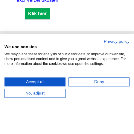
excl Verzendkosten
Klik hier
Privacy policy
Zuidersluisweg 42
info@feramotools.nl
We use cookies
We may place these for analysis of our visitor data, to improve our website,
8243 RC Lelystad
Tel: +31(0)320
show personalised content and to give you a great website experience. For
more information about the cookies we use open the settings.
253161
Nederland
Accept all
Deny
No, adjust
HERROEPINGSKNOP