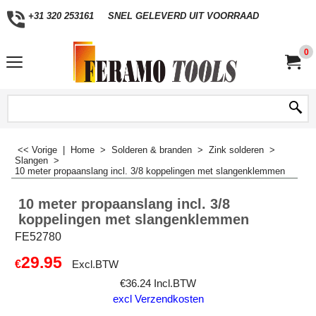
+31 320 253161
SNEL GELEVERD UIT VOORRAAD
0
<< Vorige
|
Home
>
Solderen & branden
>
Zink solderen
>
Slangen
>
10 meter propaanslang incl. 3/8 koppelingen met slangenklemmen
10 meter propaanslang incl. 3/8
koppelingen met slangenklemmen
FE52780
29.95
€
Excl.BTW
€
36.24
Incl.BTW
excl Verzendkosten