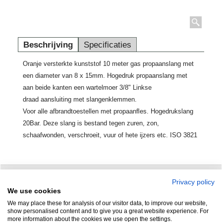
Beschrijving
Specificaties
Oranje versterkte kunststof 10 meter gas propaanslang met
een diameter van 8 x 15mm. Hogedruk propaanslang met
aan beide kanten een wartelmoer 3/8" Linkse
draad aansluiting met slangenklemmen.
Voor alle afbrandtoestellen met propaanﬂes. Hogedrukslang
20Bar. Deze slang is bestand tegen zuren, zon,
schaafwonden, verschroeit, vuur of hete ijzers etc. ISO 3821
Privacy policy
Zuidersluisweg 42
info@feramotools.nl
We use cookies
We may place these for analysis of our visitor data, to improve our website,
8243 RC Lelystad
Tel: +31(0)320
show personalised content and to give you a great website experience. For
more information about the cookies we use open the settings.