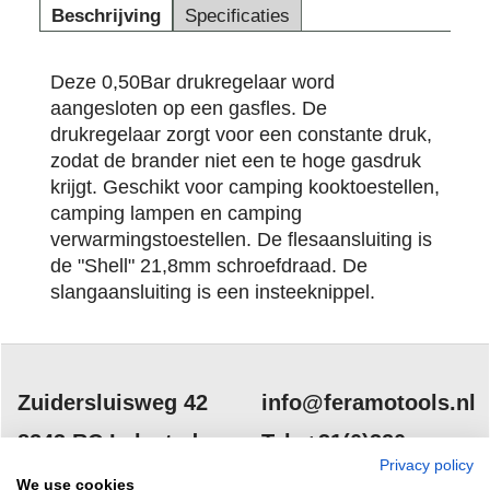
Beschrijving
Specificaties
Deze 0,50Bar drukregelaar word
aangesloten op een gasfles. De
drukregelaar zorgt voor een constante druk,
zodat de brander niet een te hoge gasdruk
krijgt. Geschikt voor camping kooktoestellen,
camping lampen en camping
verwarmingstoestellen. De flesaansluiting is
de "Shell" 21,8mm schroefdraad. De
slangaansluiting is een insteeknippel.
Zuidersluisweg 42
info@feramotools.nl
8243 RC Lelystad
Tel: +31(0)320
Privacy policy
253161
Nederland
We use cookies