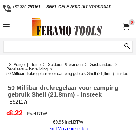
+31 320 253161
SNEL GELEVERD UIT VOORRAAD
0
<< Vorige
|
Home
>
Solderen & branden
>
Gasbranders
>
Regelaars & beveiliging
>
50 Millibar drukregelaar voor camping gebruik Shell (21,8mm) - insteek
50 Millibar drukregelaar voor camping
gebruik Shell (21,8mm) - insteek
FE52117i
8.22
€
Excl.BTW
€
9.95
Incl.BTW
excl Verzendkosten