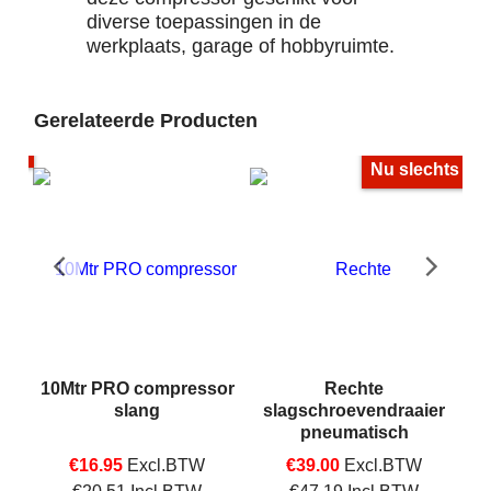
diverse toepassingen in de
werkplaats, garage of hobbyruimte.
Gerelateerde Producten
Nu slechts
10Mtr PRO compressor
Rechte
h
slang
slagschroevendraaier
pneumatisch
€
16.95
Excl.BTW
€
39.00
Excl.BTW