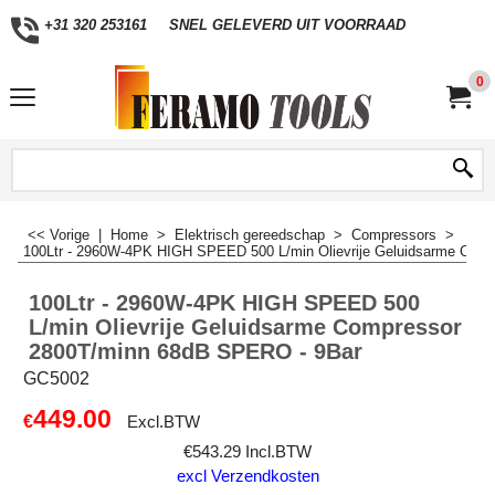
+31 320 253161
SNEL GELEVERD UIT VOORRAAD
0
<< Vorige
|
Home
>
Elektrisch gereedschap
>
Compressors
>
100Ltr - 2960W-4PK HIGH SPEED 500 L/min Olievrije Geluidsarme Com
100Ltr - 2960W-4PK HIGH SPEED 500
L/min Olievrije Geluidsarme Compressor
2800T/minn 68dB SPERO - 9Bar
GC5002
449.00
€
Excl.BTW
€
543.29
Incl.BTW
excl Verzendkosten