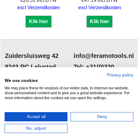
€
20.51
Incl.BTW
€
47.19
Incl.BTW
excl Verzendkosten
excl Verzendkosten
Klik hier
Klik hier
Zuidersluisweg 42
info@feramotools.nl
8243 RC Lelystad
Tel: +31(0)320
253161
Privacy policy
Nederland
We use cookies
We may place these for analysis of our visitor data, to improve our website,
show personalised content and to give you a great website experience. For
more information about the cookies we use open the settings.
Accept all
Deny
HERROEPINGSKNOP
No, adjust