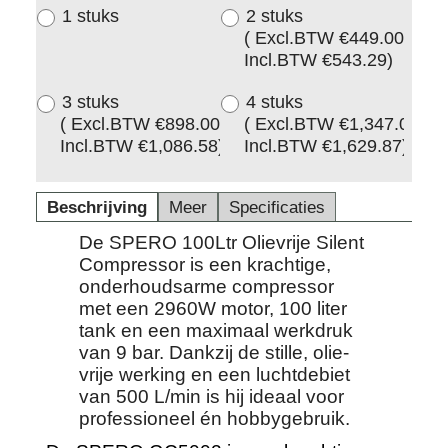
1 stuks
2 stuks
( Excl.BTW
€449.00
,
Incl.BTW
€543.29
)
3 stuks
4 stuks
( Excl.BTW
€898.00
,
( Excl.BTW
€1,347.00
,
Incl.BTW
€1,086.58
)
Incl.BTW
€1,629.87
)
Beschrijving
Meer
Specificaties
De SPERO 100Ltr Olievrije Silent
Compressor is een krachtige,
onderhoudsarme compressor
met een 2960W motor, 100 liter
tank en een maximaal werkdruk
van 9 bar. Dankzij de stille, olie-
vrije werking en een luchtdebiet
van 500 L/min is hij ideaal voor
professioneel én hobbygebruik.