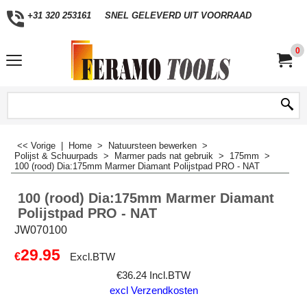
+31 320 253161
SNEL GELEVERD UIT VOORRAAD
0
<< Vorige
|
Home
>
Natuursteen bewerken
>
Polijst & Schuurpads
>
Marmer pads nat gebruik
>
175mm
>
100 (rood) Dia:175mm Marmer Diamant Polijstpad PRO - NAT
100 (rood) Dia:175mm Marmer Diamant
Polijstpad PRO - NAT
JW070100
29.95
€
Excl.BTW
€
36.24
Incl.BTW
excl Verzendkosten