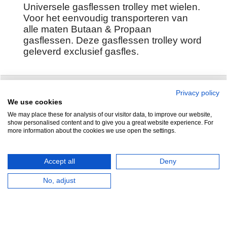
Universele gasflessen trolley met wielen.
Voor het eenvoudig transporteren van
alle maten Butaan & Propaan
gasflessen. Deze gasflessen trolley word
geleverd exclusief gasfles.
Privacy policy
Zuidersluisweg 42
info@feramotools.nl
We use cookies
We may place these for analysis of our visitor data, to improve our website,
8243 RC Lelystad
Tel: +31(0)320
show personalised content and to give you a great website experience. For
more information about the cookies we use open the settings.
253161
Nederland
Accept all
Deny
No, adjust
HERROEPINGSKNOP