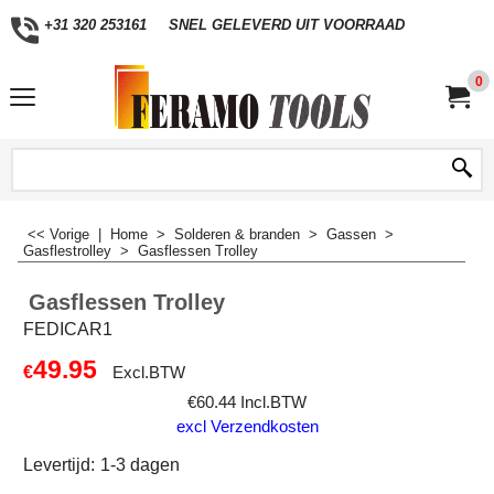
+31 320 253161
SNEL GELEVERD UIT VOORRAAD
0
<< Vorige
|
Home
>
Solderen & branden
>
Gassen
>
Gasflestrolley
>
Gasflessen Trolley
Gasflessen Trolley
FEDICAR1
49.95
€
Excl.BTW
€
60.44
Incl.BTW
excl Verzendkosten
Levertijd:
1-3 dagen