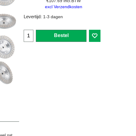
€
107.69
Incl.BTW
excl Verzendkosten
Levertijd:
1-3 dagen
Bestel
owel nat