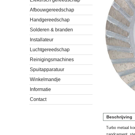
Afbouwgereedschap
Handgereedschap
Solderen & branden
Installateur
Luchtgereedschap
Reinigingsmachines
Spuitapparatuur
Winkelmandje
Informatie
Contact
Beschrijving
Turbo metaal ko
zandcement, stee