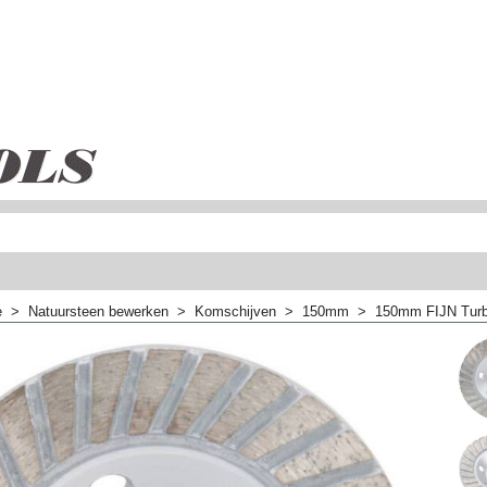
e
>
Natuursteen bewerken
>
Komschijven
>
150mm
>
150mm FIJN Turb