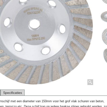
Specificaties
mschijf met een diameter van 150mm voor het grof vlak schuren van beton,
n, terrazzo etc. Deze schijf kan op iedere haakse slijper gebruikt worden, z