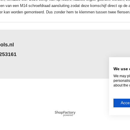
ien van een M14 schroefdraad aansluiting zodat deze komschijf direct op de 
per kan worden gemonteerd. Dus zonder hem te klemmen tussen twee flensen
ols.nl
 253161
We use 
We may pla
personalis
about the 
Accep
Webwinkel gemaakt met
ShopFactory webwinkel
software.