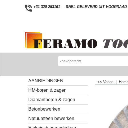
+31 320 253161
SNEL GELEVERD UIT VOORRAAD
AANBIEDINGEN
<< Vorige
|
Hom
HM-boren & zagen
Diamantboren & zagen
Betonbewerken
Natuursteen bewerken
Elektrisch gereedschap