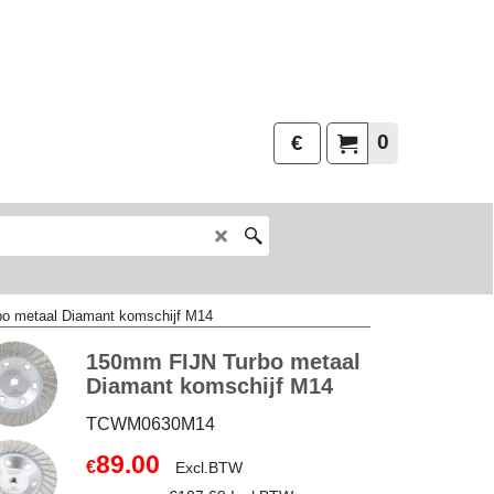
0
€
o metaal Diamant komschijf M14
150mm FIJN Turbo metaal
Diamant komschijf M14
TCWM0630M14
89.00
€
Excl.BTW