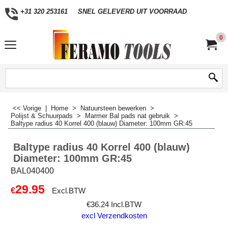
+31 320 253161
SNEL GELEVERD UIT VOORRAAD
0
<< Vorige
|
Home
>
Natuursteen bewerken
>
Polijst & Schuurpads
>
Marmer Bal pads nat gebruik
>
Baltype radius 40 Korrel 400 (blauw) Diameter: 100mm GR:45
Baltype radius 40 Korrel 400 (blauw)
Diameter: 100mm GR:45
BAL040400
29.95
€
Excl.BTW
€
36.24
Incl.BTW
excl Verzendkosten