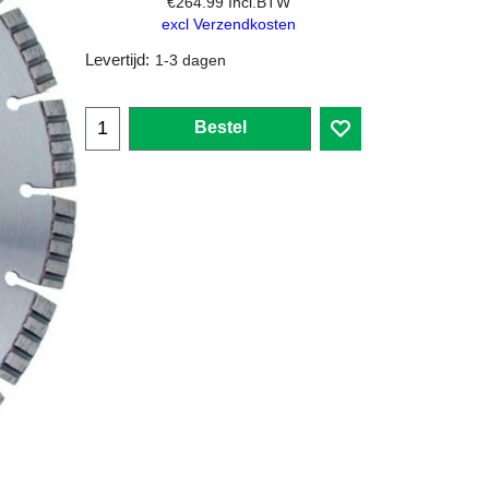
€
264.99
Incl.BTW
excl Verzendkosten
Levertijd:
1-3 dagen
Bestel