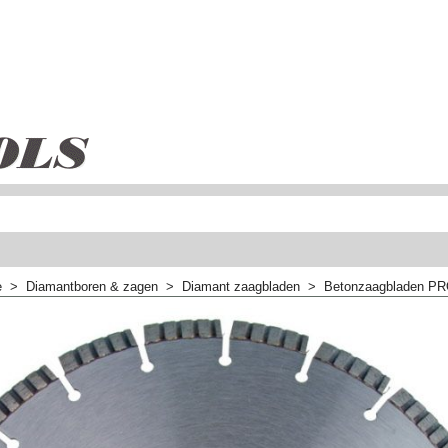
e
>
Diamantboren & zagen
>
Diamant zaagbladen
>
Betonzaagbladen P