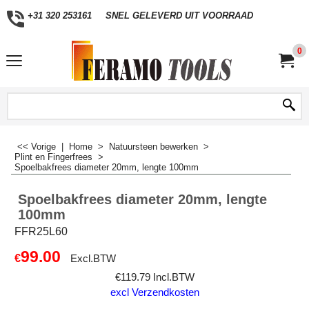
+31 320 253161
SNEL GELEVERD UIT VOORRAAD
0
<< Vorige
|
Home
>
Natuursteen bewerken
>
Plint en Fingerfrees
>
Spoelbakfrees diameter 20mm, lengte 100mm
Spoelbakfrees diameter 20mm, lengte
100mm
FFR25L60
99.00
€
Excl.BTW
€
119.79
Incl.BTW
excl Verzendkosten