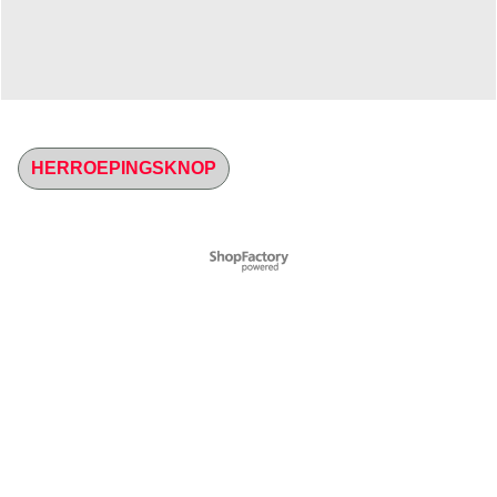
HERROEPINGSKNOP
Webwinkel gemaakt met
ShopFactory webwinkel
software.