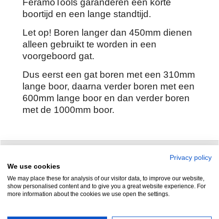
FeramoTools garanderen een korte
boortijd en een lange standtijd.
Let op! Boren langer dan 450mm dienen
alleen gebruikt te worden in een
voorgeboord gat.
Dus eerst een gat boren met een 310mm
lange boor, daarna verder boren met een
600mm lange boor en dan verder boren
met de 1000mm boor.
Privacy policy
Zuidersluisweg 42
info@feramotools.nl
We use cookies
We may place these for analysis of our visitor data, to improve our website,
8243 RC Lelystad
Tel: +31(0)320
show personalised content and to give you a great website experience. For
more information about the cookies we use open the settings.
253161
Nederland