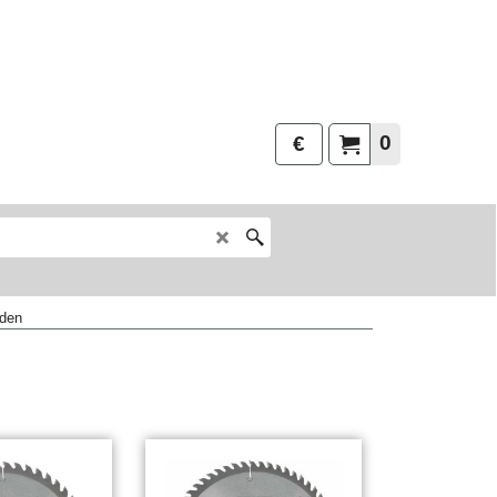
0
€
den