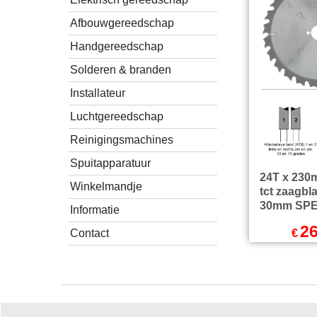
Afbouwgereedschap
Handgereedschap
Solderen & branden
Installateur
Luchtgereedschap
Reinigingsmachines
Spuitapparatuur
24T x 23
Winkelmandje
tct zaagbla
30mm SP
Informatie
26
€
Contact
Exc
€
32.61
excl Verz