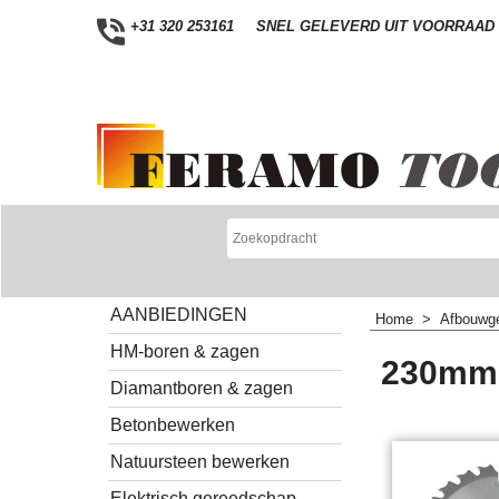
+31 320 253161
SNEL GELEVERD UIT VOORRAAD
AANBIEDINGEN
Home
>
Afbouwg
HM-boren & zagen
230mm 
Diamantboren & zagen
Betonbewerken
Natuursteen bewerken
Elektrisch gereedschap