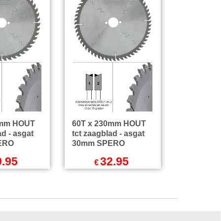
0mm HOUT
60T x 230mm HOUT
ad - asgat
tct zaagblad - asgat
ERO
30mm SPERO
9.95
32.95
€
l.BTW
Excl.BTW
Incl.BTW
€
39.87
Incl.BTW
zendkosten
excl Verzendkosten