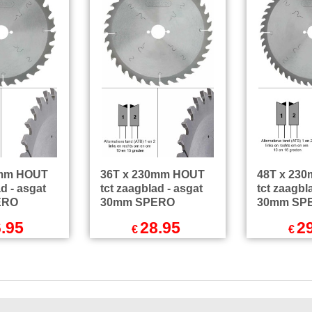
0mm HOUT
36T x 230mm HOUT
48T x 23
d - asgat
tct zaagblad - asgat
tct zaagbl
ERO
30mm SPERO
30mm SP
.95
28.95
2
€
€
l.BTW
Excl.BTW
Exc
Incl.BTW
€
35.03
Incl.BTW
€
36.24
endkosten
excl Verzendkosten
excl Ver