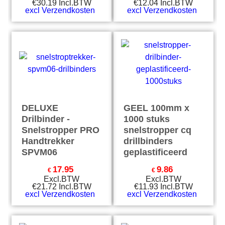
€
30.19
Incl.BTW
€
12.04
Incl.BTW
excl Verzendkosten
excl Verzendkosten
DELUXE
GEEL 100mm x
Drilbinder -
1000 stuks
Snelstropper PRO
snelstropper cq
Handtrekker
drillbinders
SPVM06
geplastificeerd
17.95
9.86
€
€
Excl.BTW
Excl.BTW
€
21.72
Incl.BTW
€
11.93
Incl.BTW
excl Verzendkosten
excl Verzendkosten