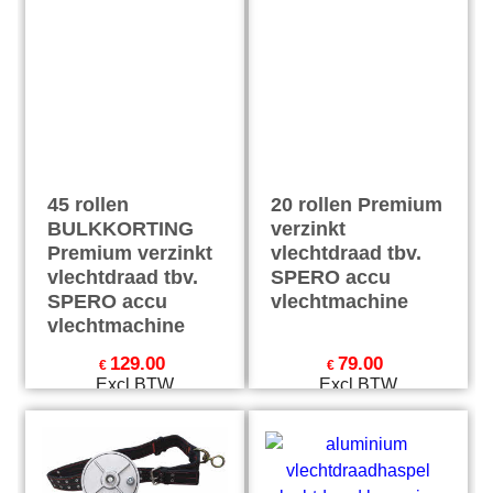
45 rollen
20 rollen Premium
BULKKORTING
verzinkt
Premium verzinkt
vlechtdraad tbv.
vlechtdraad tbv.
SPERO accu
SPERO accu
vlechtmachine
vlechtmachine
129.00
79.00
€
€
Excl.BTW
Excl.BTW
€
156.09
Incl.BTW
€
95.59
Incl.BTW
excl Verzendkosten
excl Verzendkosten