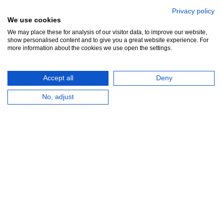
Privacy policy
We use cookies
We may place these for analysis of our visitor data, to improve our website,
show personalised content and to give you a great website experience. For
more information about the cookies we use open the settings.
1 x Accu 12,8V x
Lader voor de
4,4Ah Li-ion tbv.
SPERO SPVM01
Accept all
Deny
SPERO SPVM01
accu
No, adjust
accu
vlechtmachine
vlechtmachine
49.00
39.95
€
€
Excl.BTW
Excl.BTW
€
59.29
Incl.BTW
€
48.34
Incl.BTW
excl Verzendkosten
excl Verzendkosten
Zuidersluisweg 42
info@feramotools.nl