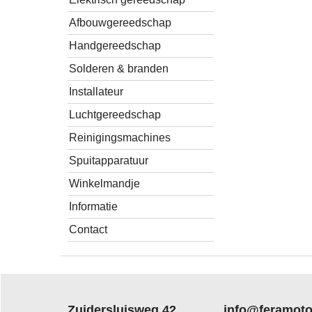
Afbouwgereedschap
Handgereedschap
Solderen & branden
Installateur
Luchtgereedschap
Reinigingsmachines
Spuitapparatuur
Winkelmandje
Informatie
Contact
Zuidersluisweg 42
info@feramoto