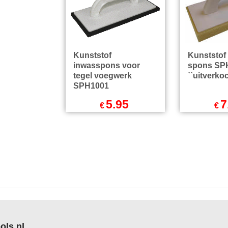
Kunststof
Kunststof
inwasspons voor
spons SP
tegel voegwerk
``uitverkoc
SPH1001
5.95
7
€
€
Excl.BTW
Exc
€
7.20
Incl.BTW
€
9.62
excl Verzendkosten
excl Ver
ols.nl