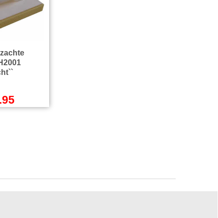
 zachte
H2001
ht``
.95
l.BTW
Incl.BTW
zendkosten