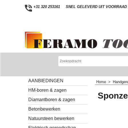
+31 320 253161
SNEL GELEVERD UIT VOORRAAD
AANBIEDINGEN
Home
>
Handger
HM-boren & zagen
Sponze
Diamantboren & zagen
Betonbewerken
Natuursteen bewerken
Elektrisch gereedschap