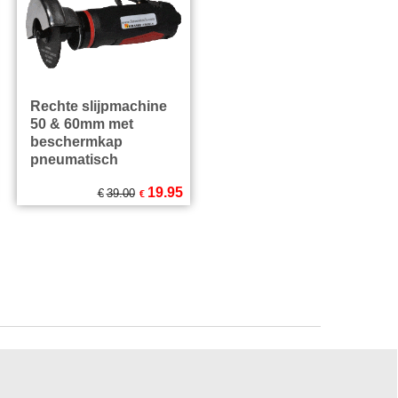
Rechte slijpmachine
50 & 60mm met
beschermkap
pneumatisch
19.95
€
39.00
€
Excl.BTW
€
24.14
Incl.BTW
excl Verzendkosten