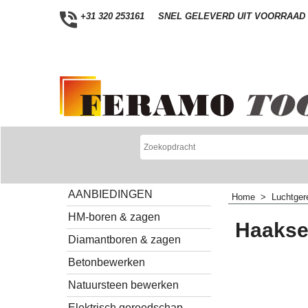
+31 320 253161
SNEL GELEVERD UIT VOORRAAD
AANBIEDINGEN
Home
>
Luchtger
HM-boren & zagen
Haakse 
Diamantboren & zagen
Betonbewerken
Natuursteen bewerken
Elektrisch gereedschap