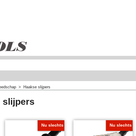
eedschap
>
Haakse slijpers
slijpers
Nu slechts
Nu slechts