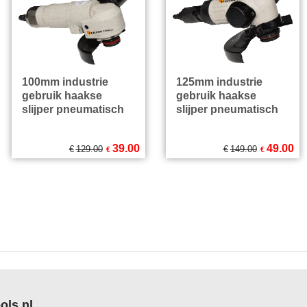
100mm industrie
125mm industrie
gebruik haakse
gebruik haakse
slijper pneumatisch
slijper pneumatisch
39.00
49.00
€
129.00
€
149.00
€
€
Excl.BTW
Excl.BTW
€
47.19
Incl.BTW
€
59.29
Incl.BTW
excl Verzendkosten
excl Verzendkosten
ols.nl