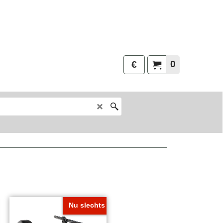
0
€
Nu slechts