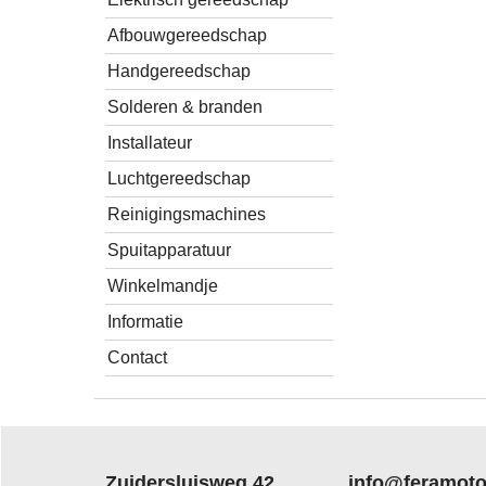
Afbouwgereedschap
Handgereedschap
Solderen & branden
Installateur
Luchtgereedschap
Reinigingsmachines
Spuitapparatuur
Winkelmandje
Informatie
Contact
Zuidersluisweg 42
info@feramoto