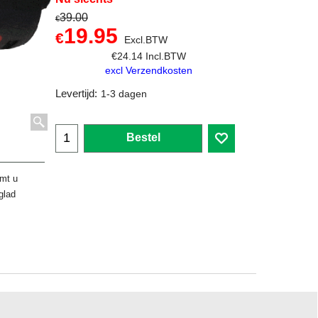
39.00
€
19.95
€
Excl.BTW
€
24.14
Incl.BTW
excl Verzendkosten
Levertijd:
1-3 dagen
Bestel
rmt u
glad