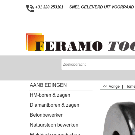
+31 320 253161
SNEL GELEVERD UIT VOORRAAD
AANBIEDINGEN
<< Vorige
|
Hom
HM-boren & zagen
Diamantboren & zagen
Betonbewerken
Natuursteen bewerken
Elektrisch gereedschap