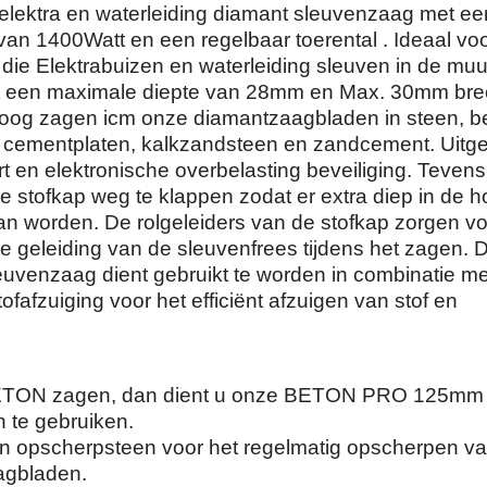
lektra en waterleiding diamant sleuvenzaag met ee
an 1400Watt en een regelbaar toerental . Ideaal vo
r die Elektrabuizen en waterleiding sleuven in de muur
t een maximale diepte van 28mm en Max. 30mm bre
roog zagen icm onze diamantzaagbladen in steen, b
, cementplaten, kalkzandsteen en zandcement. Uitge
rt en elektronische overbelasting beveiliging. Tevens
e stofkap weg te klappen zodat er extra diep in de 
an worden. De rolgeleiders van de stofkap zorgen v
e geleiding van de sleuvenfrees tijdens het zagen. 
euvenzaag dient gebruikt te worden in combinatie m
ofafzuiging voor het efficiënt afzuigen van stof en
 BETON zagen, dan dient u onze BETON PRO 125mm
 te gebruiken.
n opscherpsteen voor het regelmatig opscherpen v
agbladen.