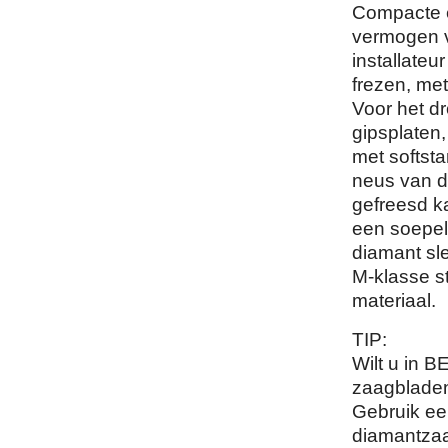
Compacte e
vermogen v
installateu
frezen, me
Voor het d
gipsplaten
met softsta
neus van d
gefreesd k
een soepel
diamant sl
M-klasse st
materiaal.
TIP:
Wilt u in
zaagbladen
Gebruik ee
diamantza