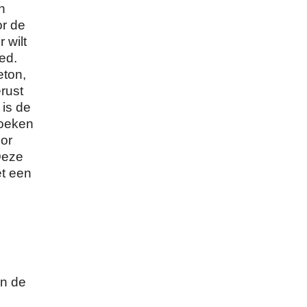
n
or de
 wilt
ed.
eton,
rust
 is de
hoeken
oor
Deze
et een
an de