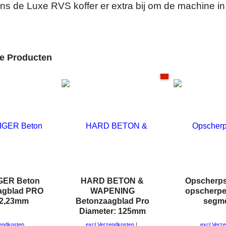
ns de Luxe RVS koffer er extra bij om de machine in
de Producten
GER Beton
HARD BETON &
Opscherpst
agblad PRO
WAPENING
opscherpe
22,23mm
Betonzaagblad Pro
segm
Diameter: 125mm
zendkosten
excl Verzendkosten
excl Verz