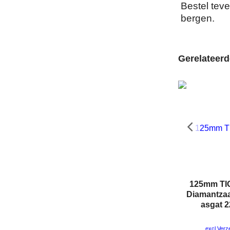
Bestel teve
bergen.
Gerelateer
125mm TI
Diamantza
asgat 
excl Ver