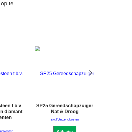
 op te
een t.b.v.
SP25 Gereedschapzuiger
Dozenboor
n diamant
Nat & Droog
Boorma
enten
excl Verzendkosten
excl Verze
Klik hier
Klik 
endkosten