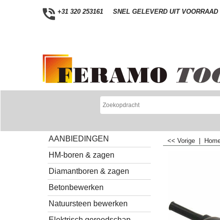
+31 320 253161
SNEL GELEVERD UIT VOORRAAD
AANBIEDINGEN
<< Vorige
|
Hom
HM-boren & zagen
Diamantboren & zagen
Betonbewerken
Natuursteen bewerken
Elektrisch gereedschap