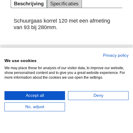
Beschrijving
Specificaties
Schuurgaas korrel 120 met een afmeting
van 93 bij 280mm.
Privacy policy
Zuidersluisweg 42
info@feramotools.nl
We use cookies
We may place these for analysis of our visitor data, to improve our website,
8243 RC Lelystad
Tel: +31(0)320
show personalised content and to give you a great website experience. For
more information about the cookies we use open the settings.
253161
Nederland
Accept all
Deny
No, adjust
HERROEPINGSKNOP