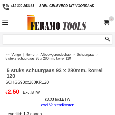
+31 320 253161
SNEL GELEVERD UIT VOORRAAD
0
<< Vorige
|
Home
>
Afbouwgereedschap
>
Schuurgaas
>
5 stuks schuurgaas 93 x 280mm, korrel 120
5 stuks schuurgaas 93 x 280mm, korrel
120
SCHGS93cx280KR120
2.50
€
Excl.BTW
€
3.03
Incl.BTW
excl Verzendkosten
Levertijd:
1-3 dagen