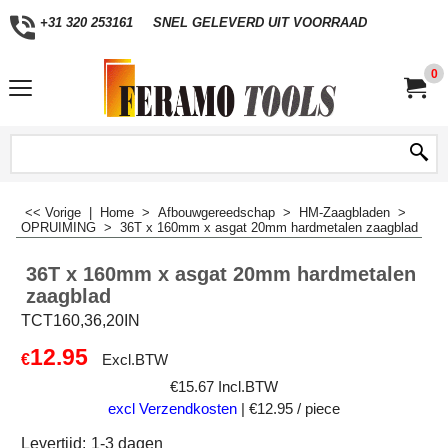
+31 320 253161
SNEL GELEVERD UIT VOORRAAD
0
<< Vorige
|
Home
>
Afbouwgereedschap
>
HM-Zaagbladen
>
OPRUIMING
>
36T x 160mm x asgat 20mm hardmetalen zaagblad
36T x 160mm x asgat 20mm hardmetalen
zaagblad
TCT160,36,20IN
12.95
€
Excl.BTW
€
15.67
Incl.BTW
excl Verzendkosten
€12.95
/ piece
Levertijd:
1-3 dagen