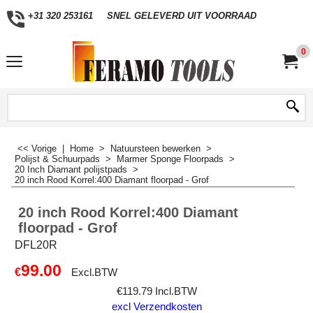
+31 320 253161
SNEL GELEVERD UIT VOORRAAD
0
<< Vorige
|
Home
>
Natuursteen bewerken
>
Polijst & Schuurpads
>
Marmer Sponge Floorpads
>
20 Inch Diamant polijstpads
>
20 inch Rood Korrel:400 Diamant floorpad - Grof
20 inch Rood Korrel:400 Diamant
floorpad - Grof
DFL20R
99.00
€
Excl.BTW
€
119.79
Incl.BTW
excl Verzendkosten