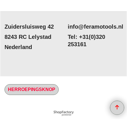
Zuidersluisweg 42
info@feramotools.nl
8243 RC Lelystad
Tel: +31(0)320
253161
Nederland
HERROEPINGSKNOP
Webwinkel gemaakt met
ShopFactory webwinkel
software.