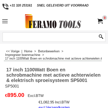
+31 320 253161
SNEL GELEVERD UIT VOORRAAD
0
<< Vorige
|
Home
>
Betonbewerken
>
Impregneer boenmachine
>
17 inch 1100Watt Boen en schrobmachine met actieve achterwielen & el
17 inch 1100Watt Boen en
schrobmachine met actieve achterwielen
& elektrisch sproeisysteem SP5001
SP5001
895.00
€
Excl.BTW
€
1,082.95
Incl.BTW
excl Verzendkosten