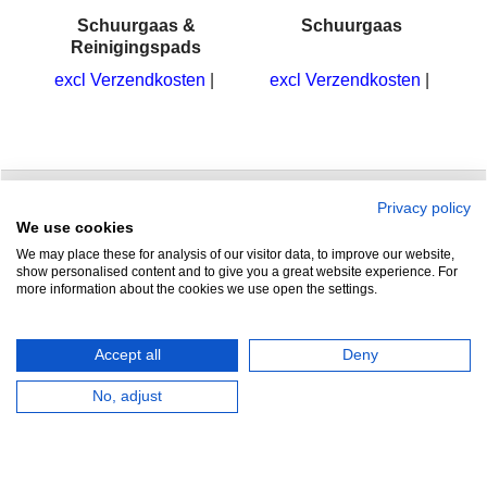
ad
Schuurgaas &
Schuurgaas
Reinigingspads
excl Verzendkosten
excl Verzendkosten
Privacy policy
Zuidersluisweg 42
info@feramotools.nl
We use cookies
We may place these for analysis of our visitor data, to improve our website,
8243 RC Lelystad
Tel: +31(0)320
show personalised content and to give you a great website experience. For
more information about the cookies we use open the settings.
253161
Nederland
Accept all
Deny
No, adjust
HERROEPINGSKNOP