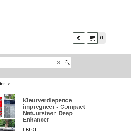
0
€
ton
>
Kleurverdiepende
impregneer - Compact
Natuursteen Deep
Enhancer
FB001