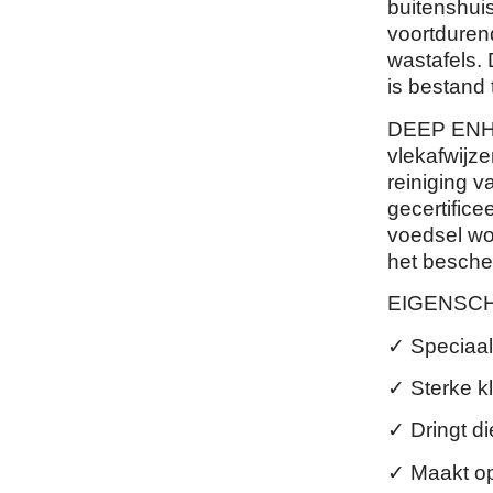
buitenshui
voortduren
wastafels.
is bestand 
DEEP ENHA
vlekafwijz
reiniging 
gecertifice
voedsel wo
het besche
EIGENSC
✓ Speciaal
✓ Sterke k
✓ Dringt di
✓ Maakt op