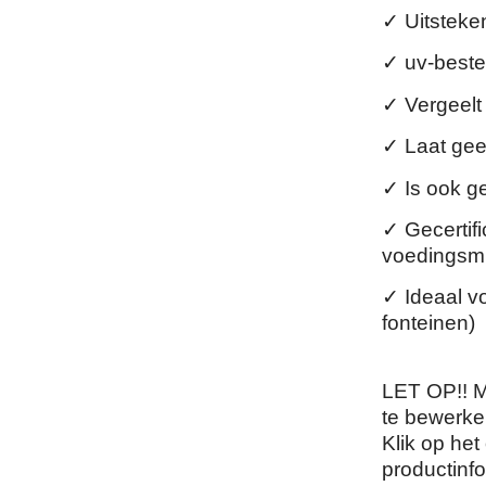
✓ Uitsteke
✓ uv-beste
✓ Vergeelt 
✓ Laat gee
✓ Is ook ge
✓ Gecertif
voedingsmi
✓ Ideaal vo
fonteinen)
LET OP!! Ma
te bewerke
Klik op he
productinfo