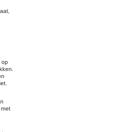
aat,
g op
kken.
en
et.
an
 met