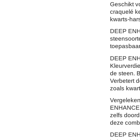
Geschikt vo
craquelé k
kwarts-hars
DEEP ENHA
steensoort
toepasbaar
DEEP ENHA
Kleurverdi
de steen. 
Verbetert 
zoals kwart
Vergeleken
ENHANCER 
zelfs door
deze combi
DEEP ENHAN