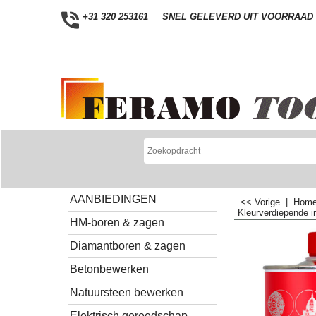
+31 320 253161
SNEL GELEVERD UIT VOORRAAD
AANBIEDINGEN
<< Vorige
|
Hom
Kleurverdiepende 
HM-boren & zagen
Diamantboren & zagen
Betonbewerken
Natuursteen bewerken
Elektrisch gereedschap