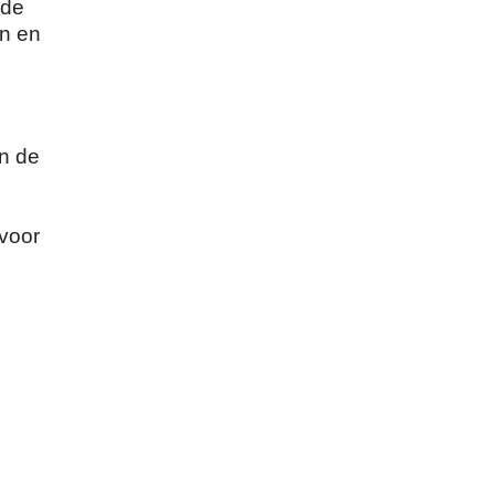
 de
en en
en de
 voor