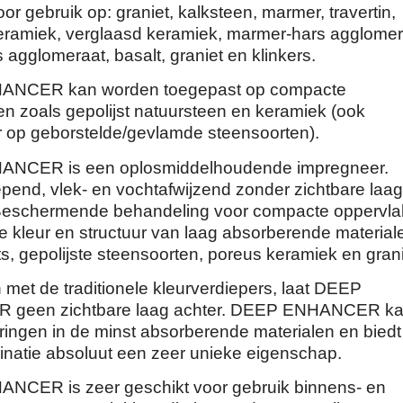
or gebruik op: graniet, kalksteen, marmer, travertin,
eramiek, verglaasd keramiek, marmer-hars agglomer
 agglomeraat, basalt, graniet en klinkers.
NCER kan worden toegepast op compacte
en zoals gepolijst natuursteen en keramiek (ook
 op geborstelde/gevlamde steensoorten).
NCER is een oplosmiddelhoudende impregneer.
epend, vlek- en vochtafwijzend zonder zichtbare laa
Beschermende behandeling voor compacte oppervla
de kleur en structuur van laag absorberende material
s, gepolijste steensoorten, poreus keramiek en grani
 met de traditionele kleurverdiepers, laat DEEP
geen zichtbare laag achter. DEEP ENHANCER k
dringen in de minst absorberende materialen en biedt
natie absoluut een zeer unieke eigenschap.
CER is zeer geschikt voor gebruik binnens- en