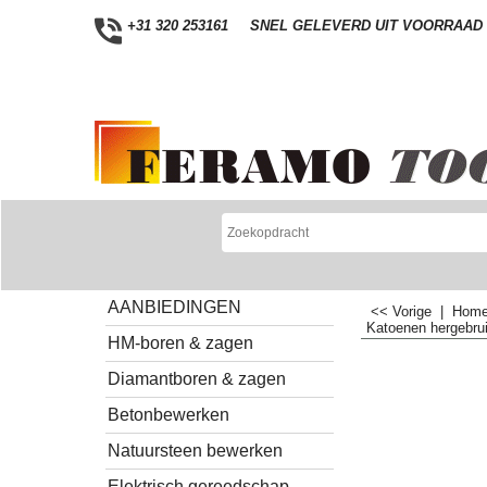
+31 320 253161
SNEL GELEVERD UIT VOORRAAD
AANBIEDINGEN
<< Vorige
|
Hom
Katoenen hergebrui
HM-boren & zagen
Diamantboren & zagen
Betonbewerken
Natuursteen bewerken
Elektrisch gereedschap