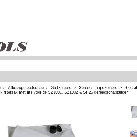
e
>
Afbouwgereedschap
>
Stofzuigers
>
Gereedschapszuigers
>
Stofzak
k filterzak met rits voor de SZ1001, SZ1002 & SP25 gereedschapzuiger