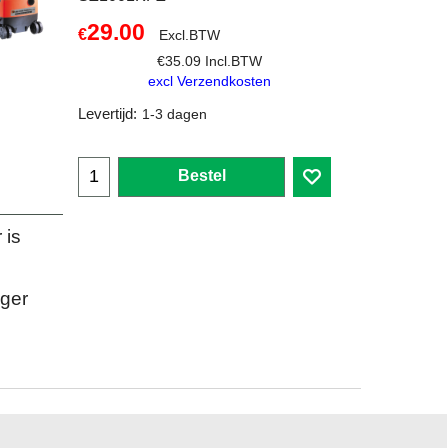
29.00
€
Excl.BTW
€
35.09
Incl.BTW
excl Verzendkosten
Levertijd:
1-3 dagen
Bestel
 is
ger