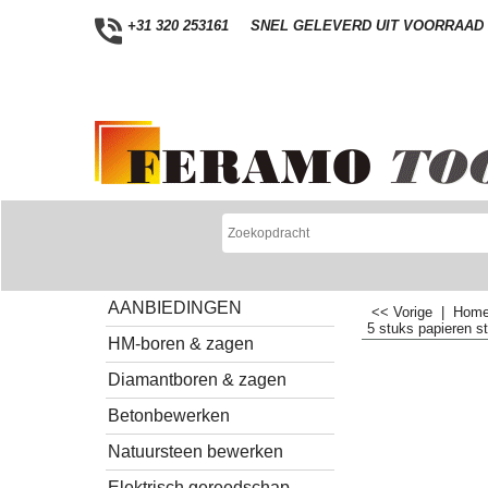
+31 320 253161
SNEL GELEVERD UIT VOORRAAD
AANBIEDINGEN
<< Vorige
|
Hom
5 stuks papieren 
HM-boren & zagen
Diamantboren & zagen
Betonbewerken
Natuursteen bewerken
Elektrisch gereedschap