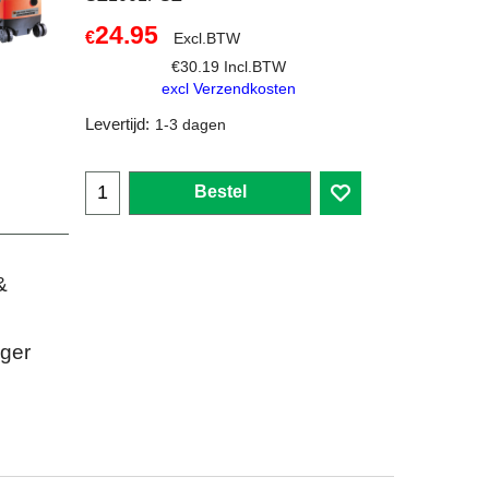
24.95
€
Excl.BTW
€
30.19
Incl.BTW
excl Verzendkosten
Levertijd:
1-3 dagen
Bestel
&
ger