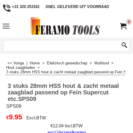
+31 320 253161
SNEL GELEVERD UIT VOORRAAD
0
<< Vorige
|
Home
>
Elektrisch gereedschap
>
Multitool
>
Hout zaagbladen
>
3 stuks 28mm HSS hout & zacht metaal zaagblad passend op Fein Supe
3 stuks 28mm HSS hout & zacht metaal
zaagblad passend op Fein Supercut
etc.SPS09
SPS09
9.95
€
Excl.BTW
€
12.04
Incl.BTW
excl Verzendkosten