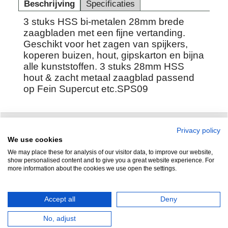
Beschrijving
Specificaties
3 stuks HSS bi-metalen 28mm brede
zaagbladen met een fijne vertanding.
Geschikt voor het zagen van spijkers,
koperen buizen, hout, gipskarton en bijna
alle kunststoffen. 3 stuks 28mm HSS
hout & zacht metaal zaagblad passend
op Fein Supercut etc.SPS09
Privacy policy
Zuidersluisweg 42
info@feramotools.nl
We use cookies
We may place these for analysis of our visitor data, to improve our website,
8243 RC Lelystad
Tel: +31(0)320
show personalised content and to give you a great website experience. For
more information about the cookies we use open the settings.
253161
Nederland
Accept all
Deny
No, adjust