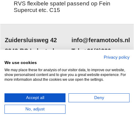
RVS flexibele spatel passend op Fein
Supercut etc. C15
Zuidersluisweg 42
info@feramotools.nl
8243 RC Lelystad
Tel: +31(0)320
Privacy policy
253161
Nederland
We use cookies
We may place these for analysis of our visitor data, to improve our website,
show personalised content and to give you a great website experience. For
more information about the cookies we use open the settings.
Accept all
Deny
HERROEPINGSKNOP
No, adjust
Webwinkel gemaakt met
ShopFactory webwinkel