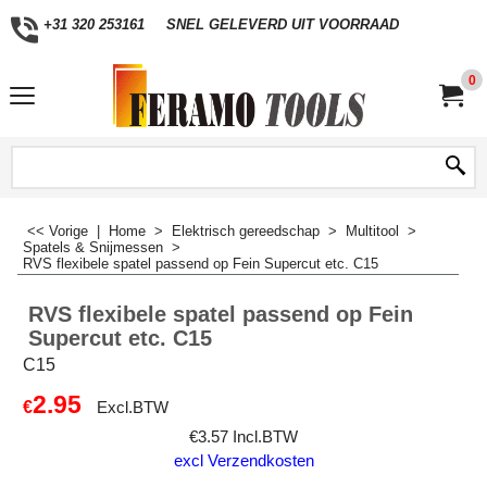
+31 320 253161
SNEL GELEVERD UIT VOORRAAD
0
<< Vorige
|
Home
>
Elektrisch gereedschap
>
Multitool
>
Spatels & Snijmessen
>
RVS flexibele spatel passend op Fein Supercut etc. C15
RVS flexibele spatel passend op Fein
Supercut etc. C15
C15
2.95
€
Excl.BTW
€
3.57
Incl.BTW
excl Verzendkosten