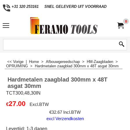
+31 320 253161
SNEL GELEVERD UIT VOORRAAD
0
<< Vorige
|
Home
>
Afbouwgereedschap
>
HM-Zaagbladen
>
OPRUIMING
>
Hardmetalen zaagblad 300mm x 48T asgat 30mm
Hardmetalen zaagblad 300mm x 48T
asgat 30mm
TCT300,48,30IN
27.00
€
Excl.BTW
€
32.67
Incl.BTW
excl Verzendkosten
Levertijd:
1-3 dagen