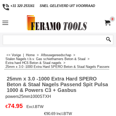
+31 320 253161
SNEL GELEVERD UIT VOORRAAD
0
<< Vorige
|
Home
>
Afbouwgereedschap
>
Stalen Nagels t.b.v. Gas schiethamers Beton & Staal
>
Extra hard HC6 Beton & Staal nagels
>
25mm x 3.0 -1000 Extra Hard SPERO Beton & Staal Nagels Passend Sp
25mm x 3.0 -1000 Extra Hard SPERO
Beton & Staal Nagels Passend Spit Pulsa
1000 & Powers C3 + Gasbus
powers25mm1000STXH
74.95
€
Excl.BTW
€
90.69
Incl.BTW